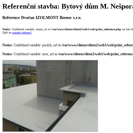
Referenční stavba: Bytový dům M. Nešpor
Reference Dvořan IZOLMONT Bzenec s.r.o.
Notice
: Undefined variable: return_str in
/var/www/clients/client2/web1/web/print_reference.php
on line
1
Zpět na
seznam referencí
Notice
: Undefined variable: predch_url in
/var/www/clients/client2/web1/web/print_refer
Notice
: Undefined variable: next_url in
/var/www/clients/client2/web1/web/print_referen