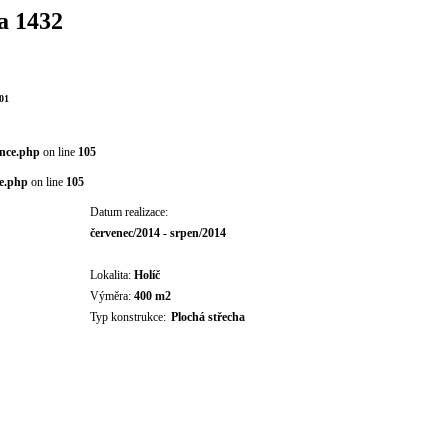
a 1432
01
ence.php
on line
105
ce.php
on line
105
Datum realizace:
červenec/2014 - srpen/2014
Lokalita:
Holíč
Výměra:
400 m2
Typ konstrukce:
Plochá střecha