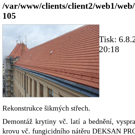
/var/www/clients/client2/web1/web
105
Tisk: 6.8
20:18
Rekonstrukce šikmých střech.
Demontáž krytiny vč. latí a bednění, vyspr
krovu vč. fungicidního nátěru DEKSAN PRO