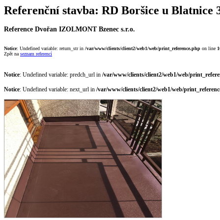
Referenční stavba: RD Boršice u Blatnice 
Reference Dvořan IZOLMONT Bzenec s.r.o.
Notice
: Undefined variable: return_str in
/var/www/clients/client2/web1/web/print_reference.php
on line
1
Zpět na
seznam referencí
Notice
: Undefined variable: predch_url in
/var/www/clients/client2/web1/web/print_refer
Notice
: Undefined variable: next_url in
/var/www/clients/client2/web1/web/print_referen