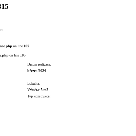
315
01
ence.php
on line
105
ce.php
on line
105
Datum realizace:
březen/2024
Lokalita:
Výměra:
5 m2
Typ konstrukce: