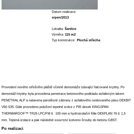
Datum realizace:
srpen/2013
Lokalita:
Šardice
Výměra:
115 m2
Typ konstrukce:
Plochá střecha
Provedení nového střešního pláště včetně demontáže stávající falcované krytiny. Po
demontáži ktytiny byla provedena penetrace betonového podkladu asfaltovým lakem
PENETRAL ALP a natavena parotěsné zábrany z asfaltového oxidovaného pásu DEKBIT
V60 S35. Dále provedeno položení tepelné izolce z PIR desek KINGSPAN
THERMAROOF™ TR26 LPC/FM tl. 100 mm a hydroizolační fólie DEKPLAN 76 tl. 1,5
mm. Tepená izolace a pak následné souvrství kotveno šrouby do betonu GBST.
Po realizaci