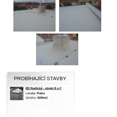
PROBÍHAJÍCÍ STAVBY
BD Radlická - objekt B a C
Lokalita:
Praha
Výměra:
4200m2