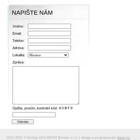
NAPIŠTE NÁM
Jméno:
Email:
Telefon:
Adresa:
Lokalita:
Zpráva:
Opište, prosím, kontrolní kód:
2012-2022 © Dvořan IZOLMONT Bzenec s.r.o. | design a programování
dataq.cz