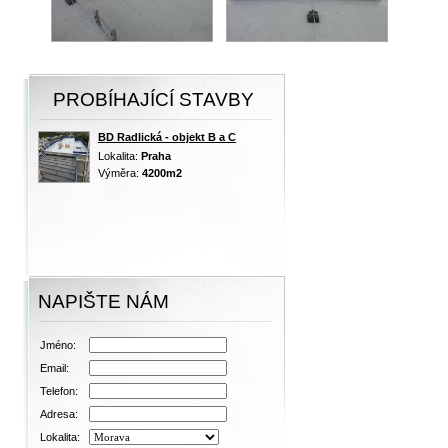
PROBÍHAJÍCÍ STAVBY
BD Radlická - objekt B a C
Lokalita:
Praha
Výměra:
4200m2
NAPIŠTE NÁM
Jméno:
Email:
Telefon:
Adresa:
Lokalita: