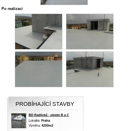
Po realizaci
PROBÍHAJÍCÍ STAVBY
BD Radlická - objekt B a C
Lokalita:
Praha
Výměra:
4200m2