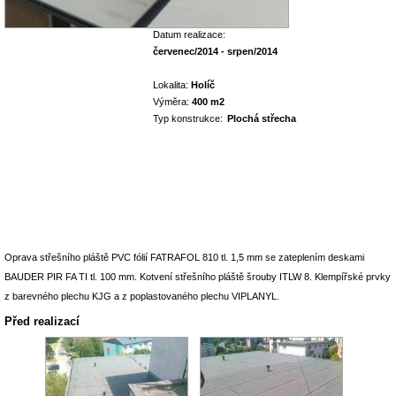
Datum realizace:
červenec/2014 - srpen/2014
Lokalita:
Holíč
Výměra:
400 m2
Typ konstrukce:
Plochá střecha
Oprava střešního pláště PVC fólií FATRAFOL 810 tl. 1,5 mm se zateplením deskami
BAUDER PIR FA TI tl. 100 mm. Kotvení střešního pláště šrouby ITLW 8. Klempířské prvky
z barevného plechu KJG a z poplastovaného plechu VIPLANYL.
Před realizací