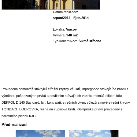
Datum realizace:
srpen/2014 - říjen/2014
Lokalita:
Vracov
Výměra:
940 m2
Typ konstrukce:
Šikmá střecha
Provedena demontáž stávající střešní krytiny vč. latí, impregnace stávajícího krovu s
výměnou poškozených prvků a posílením stávajících vaznic, montáž difúzní fólie
DEKFOL D 140 Standard, latí, kontralatí, střešních oken, výlezů a nové střešní krytiny
TONDACH BOBROVKA, režná na šupinové krytí. Klempířské prvky provedeny z
barevného plechu KJG.
Před realizací