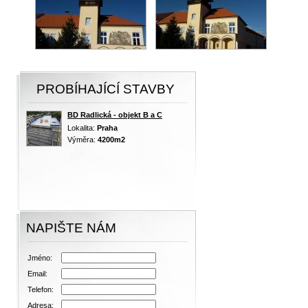
PROBÍHAJÍCÍ STAVBY
BD Radlická - objekt B a C
Lokalita:
Praha
Výměra:
4200m2
NAPIŠTE NÁM
Jméno:
Email:
Telefon:
Adresa: