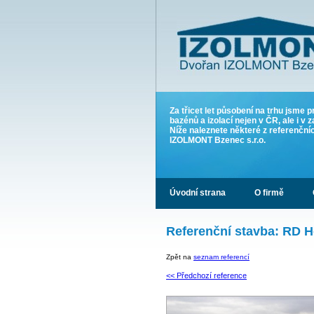
Za třicet let působení na trhu jsme p
bazénů a izolací nejen v ČR, ale i v z
Níže naleznete některé z referenčn
IZOLMONT Bzenec s.r.o.
Úvodní strana
O firmě
Referenční stavba: RD 
Zpět na
seznam referencí
<< Předchozí reference