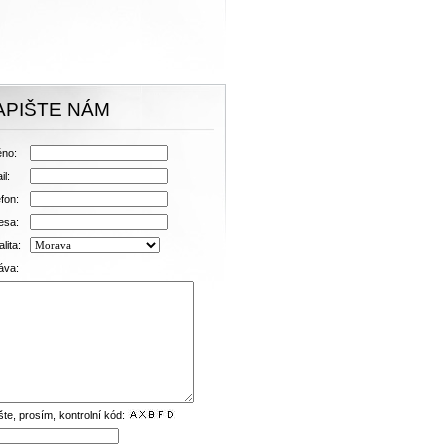
APIŠTE NÁM
no:
il:
fon:
esa:
lita:
áva:
šte, prosím, kontrolní kód: