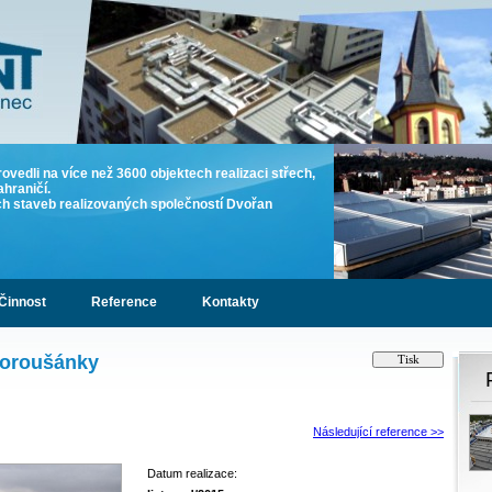
rovedli na více než 3600 objektech realizaci střech,
ahraničí.
ích staveb realizovaných společností Dvořan
Činnost
Reference
Kontakty
Horoušánky
Následující reference >>
Datum realizace: