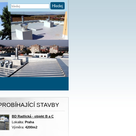
Hledej
PROBÍHAJÍCÍ STAVBY
BD Radlická - objekt B a C
Lokalita:
Praha
Výměra:
4200m2