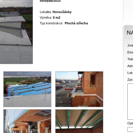
listopad/2015
Lokalita:
Horoušánky
Výměra:
0 m2
Typ konstrukce:
Plochá střecha
N
Jmé
Ema
Tele
Adr
Loka
Zpr
Opi