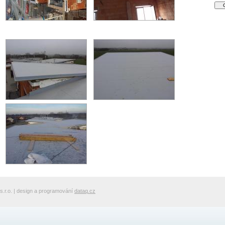
r.o. | design a programování
dataq.cz