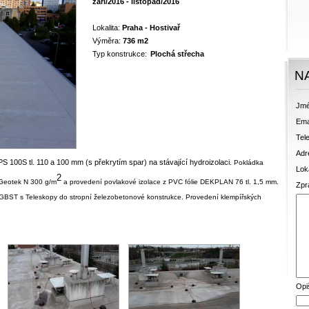
září/2016 - listopad/2016
Lokalita:
Praha - Hostivař
Výměra:
736 m2
Typ konstrukce:
Plochá střecha
N
Jmé
Ema
Tele
Adr
 100S tl. 110 a 100 mm (s překrytím spar) na stávající hydroizolaci.
Pokládka
Loka
2
 Geotek N 300 g/m
a provedení povlakové izolace z PVC fólie DEKPLAN 76 tl. 1,5 mm.
Zpr
y GBST s Teleskopy do stropní železobetonové konstrukce. Provedení klempířských
Opi