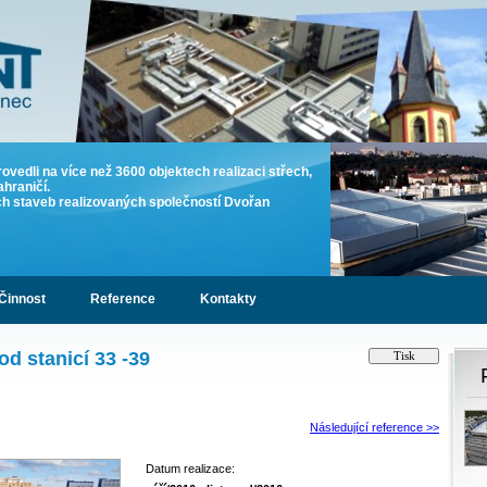
rovedli na více než 3600 objektech realizaci střech,
ahraničí.
ích staveb realizovaných společností Dvořan
Činnost
Reference
Kontakty
d stanicí 33 -39
Následující reference >>
Datum realizace: