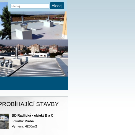
Hledej
PROBÍHAJÍCÍ STAVBY
BD Radlická - objekt B a C
Lokalita:
Praha
Výměra:
4200m2