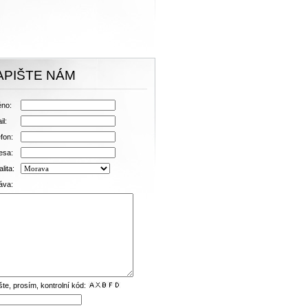
APIŠTE NÁM
no:
il:
fon:
esa:
lita:
áva:
šte, prosím, kontrolní kód: