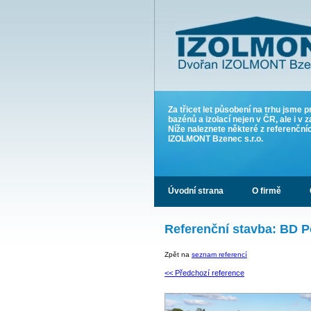
Za třicet let působení na trhu jsme p
bazénů a izolací nejen v ČR, ale i v z
Níže naleznete některé z referenčn
IZOLMONT Bzenec s.r.o.
Úvodní strana
O firmě
Referenční stavba: BD Po
Zpět na
seznam referencí
<< Předchozí reference