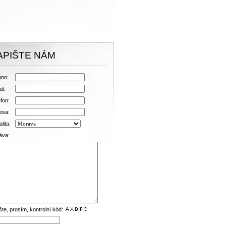
APIŠTE NÁM
no:
il:
fon:
esa:
lita:
áva:
šte, prosím, kontrolní kód: