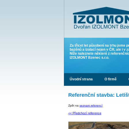
Za třicet let působení na trhu jsme p
bazénů a izolací nejen v ČR, ale i v z
Níže naleznete některé z referenčn
IZOLMONT Bzenec s.r.o.
Úvodní strana
O firmě
Referenční stavba: Leti
Zpět na
seznam referencí
<< Předchozí reference