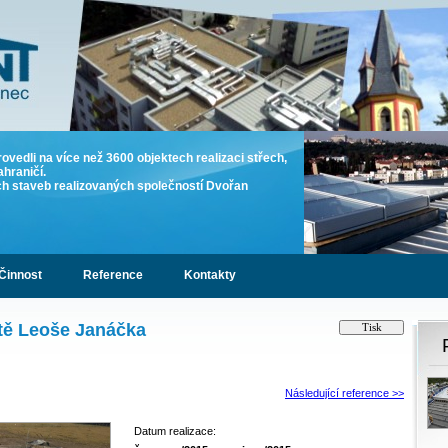
rovedli na více než 3600 objektech realizaci střech,
ahraničí.
ích staveb realizovaných společností Dvořan
Činnost
Reference
Kontakty
ště Leoše Janáčka
Následující reference >>
Datum realizace: