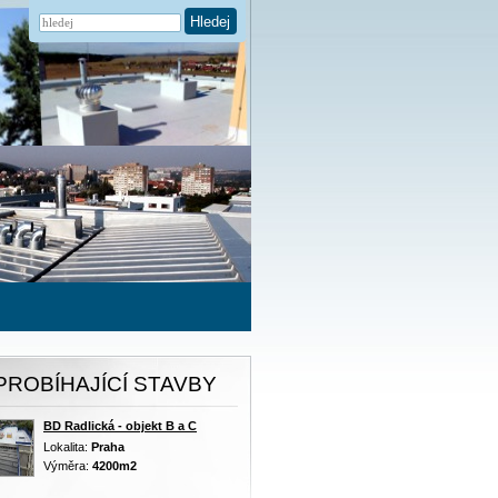
Hledej
PROBÍHAJÍCÍ STAVBY
BD Radlická - objekt B a C
Lokalita:
Praha
Výměra:
4200m2