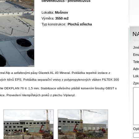
červenec/2015 - prosinec/2015
Lokalita:
Mošnov
Výměra:
3550 m2
Typ konstrukce:
Plochá střecha
N
Jmé
Ema
Tele
Adr
al Alp a asfaltovými pásy Glastek AL 40 Mineral. Pokládka tepelné izolace z
Loka
vých klínů EPS. Pokládka separační vrstvy z polypropylenových vláken FILTEK 300
Zpr
lie DEKPLAN 76 tl. 1,5 mm. Stabilizace střešního pláště kotvením šrouby GBST s
ce. Provedení klempířských prvků z plechu Viplanyl.
Opi