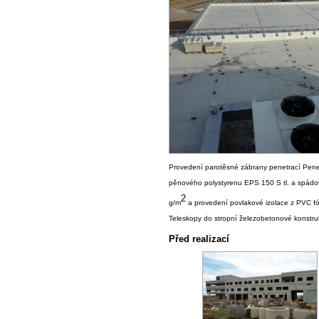
Provedení parotěsné zábrany penetrací Penetr
pěnového polystyrenu EPS 150 S tl. a spádo
2
g/m
a provedení povlakové izolace z PVC fó
Teleskopy do stropní železobetonové konstruk
Před realizací