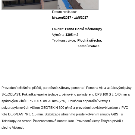
Datum realizace:
březen/2017 - září/2017
Lokalita:
Praha Horní Měcholupy
Výměra:
1305 m2
Typ konstrukce:
Plochá střecha,
Zemní izolace
Provedení střešního pláště, parotěsné zábrany penetrací Penetral Alp a asfaltovými pásy
SKLOELAST. Pokládka tepelné izolace z pěnového polystyrenu EPS 100 S tl. 140 mm a
spádových klínů EPS 100 S od 20 mm (2 %). Pokládka separační vrstvy z
polypropylenových vláken GEOTEK N 300 g/m2 a provedení povlakové izolace z PVC
fólie DEKPLAN 76 tl. 1,5 mm. Stabilizace střešního pláště kotvením šrouby GBST s
Teleskopy do stropní železobetonové konstrukce. Provedení klempířských prvků z
plechu Viplanyl.