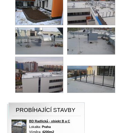
PROBÍHAJÍCÍ STAVBY
BD Radlická - objekt B a C
Lokalita:
Praha
Výměra:
4200m2