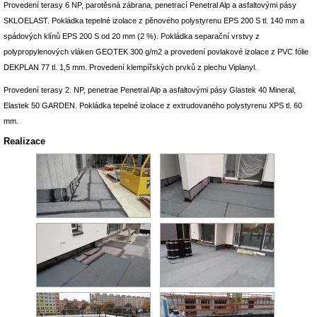
Provedení terasy 6 NP, parotěsná zábrana, penetrací Penetral Alp a asfaltovými pásy
SKLOELAST. Pokládka tepelné izolace z pěnového polystyrenu EPS 200 S tl. 140 mm a
spádových klínů EPS 200 S od 20 mm (2 %). Pokládka separační vrstvy z
polypropylenových vláken GEOTEK 300 g/m2 a provedení povlakové izolace z PVC fólie
DEKPLAN 77 tl. 1,5 mm. Provedení klempířských prvků z plechu Viplanyl.
Provedení terasy 2. NP, penetrae Penetral Alp a asfaltovými pásy Glastek 40 Mineral,
Elastek 50 GARDEN. Pokládka tepelné izolace z extrudovaného polystyrenu XPS tl. 60
mm.
Realizace