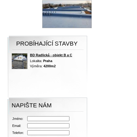
PROBÍHAJÍCÍ STAVBY
BD Radlická - objekt B a C
Lokalita:
Praha
Výměra:
4200m2
NAPIŠTE NÁM
Jméno:
Email:
Telefon: