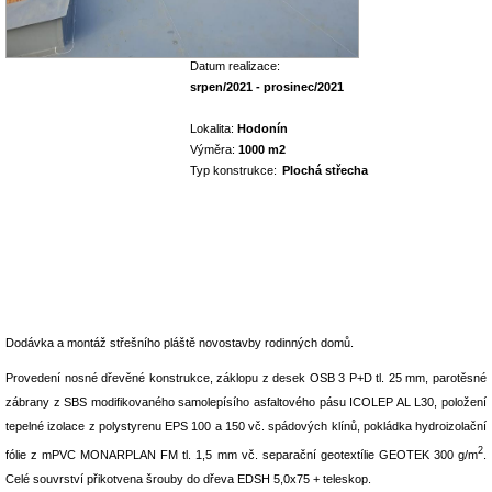
Datum realizace:
srpen/2021 - prosinec/2021
Lokalita:
Hodonín
Výměra:
1000 m2
Typ konstrukce:
Plochá střecha
Dodávka a montáž střešního pláště novostavby rodinných domů.
Provedení nosné dřevěné konstrukce, záklopu z desek OSB 3 P+D tl. 25 mm, parotěsné
zábrany z SBS modifikovaného samolepísího asfaltového pásu ICOLEP AL L30, položení
tepelné izolace z polystyrenu EPS 100 a 150 vč. spádových klínů, pokládka hydroizolační
2
fólie z mPVC MONARPLAN FM tl. 1,5 mm vč. separační geotextílie GEOTEK 300 g/m
.
Celé souvrství přikotvena šrouby do dřeva EDSH 5,0x75 + teleskop.