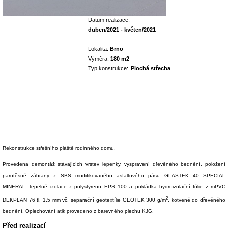
Datum realizace:
duben/2021 - květen/2021
Lokalita:
Brno
Výměra:
180 m2
Typ konstrukce:
Plochá střecha
Rekonstrukce střešního pláště rodinného domu.
Provedena demontáž stávajících vrstev lepenky, vyspravení dřevěného bednění, položení
parotěsné zábrany z SBS modifikovaného asfaltového pásu GLASTEK 40 SPECIAL
MINERAL, tepelné izolace z polystyrenu EPS 100 a pokládka hydroizolační fólie z mPVC
2
DEKPLAN 76 tl. 1,5 mm vč. separační geotextílie GEOTEK 300 g/m
, kotvené do dřevěného
bednění. Oplechování atik provedeno z barevného plechu KJG.
Před realizací