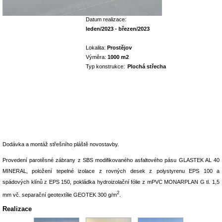
Datum realizace:
leden/2023 - březen/2023
Lokalita:
Prostějov
Výměra:
1000 m2
Typ konstrukce:
Plochá střecha
Dodávka a montáž střešního pláště novostavby.
Provedení parotěsné zábrany z SBS modifikovaného asfaltového pásu GLASTEK AL 40
MINERAL, položení tepelné izolace z rovných desek z polystyrenu EPS 100 a
spádových klínů z EPS 150, pokládka hydroizolační fólie z mPVC MONARPLAN G tl. 1,5
2
mm vč. separační geotextílie GEOTEK 300 g/m
.
Realizace