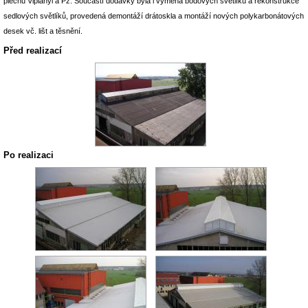
plechu Viplanyl a Pz. Součástí dodávky byla i výměna bodových světlíků a rekonstrukce
sedlových světlíků, provedená demontáží drátoskla a montáží nových polykarbonátových
desek vč. lišt a těsnění.
Před realizací
Po realizaci