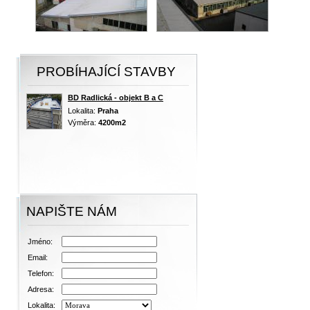
PROBÍHAJÍCÍ STAVBY
BD Radlická - objekt B a C
Lokalita:
Praha
Výměra:
4200m2
NAPIŠTE NÁM
Jméno:
Email:
Telefon:
Adresa:
Lokalita: