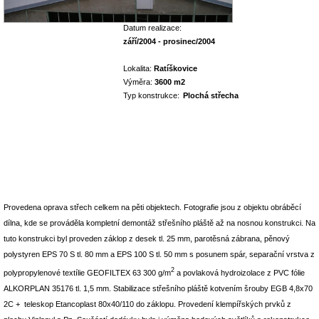
Datum realizace:
září/2004 - prosinec/2004
Lokalita:
Ratíškovice
Výměra:
3600 m2
Typ konstrukce:
Plochá střecha
Provedena oprava střech celkem na pěti objektech. Fotografie jsou z objektu obráběcí
dílna, kde se prováděla kompletní demontáž střešního pláště až na nosnou konstrukci. Na
tuto konstrukci byl proveden záklop z desek tl. 25 mm, parotěsná zábrana, pěnový
polystyren EPS 70 S tl. 80 mm a EPS 100 S tl. 50 mm s posunem spár, separační vrstva z
2
polypropylenové textílie GEOFILTEX 63 300 g/m
a povlaková hydroizolace z PVC fólie
ALKORPLAN 35176 tl. 1,5 mm. Stabilizace střešního pláště kotvením šrouby EGB 4,8x70
2C + teleskop Etancoplast 80x40/110 do záklopu. Provedení klempířských prvků z