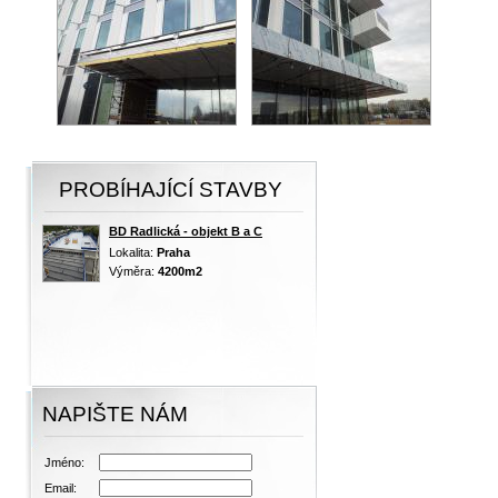
PROBÍHAJÍCÍ STAVBY
BD Radlická - objekt B a C
Lokalita:
Praha
Výměra:
4200m2
NAPIŠTE NÁM
Jméno:
Email: