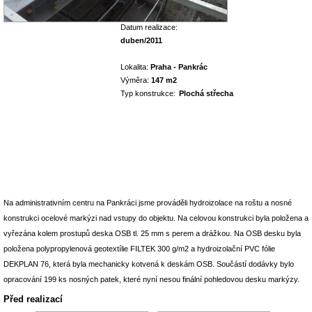
Datum realizace:
duben/2011
Lokalita:
Praha - Pankrác
Výměra:
147 m2
Typ konstrukce:
Plochá střecha
Na administrativním centru na Pankráci jsme prováděli hydroizolace na roštu a nosné
konstrukci ocelové markýzi nad vstupy do objektu. Na celovou konstrukci byla položena a
vyřezána kolem prostupů deska OSB tl. 25 mm s perem a drážkou. Na OSB desku byla
položena polypropylenová geotextílie FILTEK 300 g/m2 a hydroizolační PVC fólie
DEKPLAN 76, která byla mechanicky kotvená k deskám OSB. Součástí dodávky bylo
opracování 199 ks nosných patek, které nyní nesou finální pohledovou desku markýzy.
Před realizací