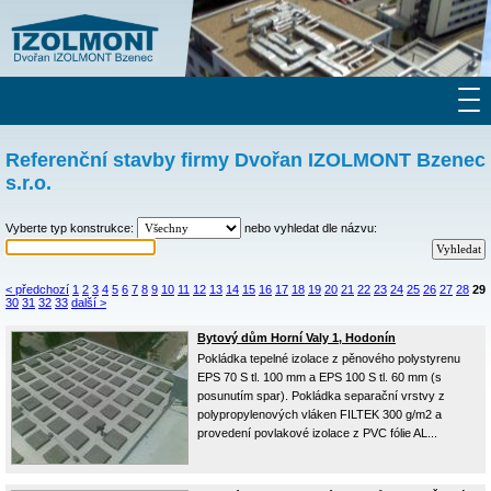
Referenční stavby firmy Dvořan IZOLMONT Bzenec
s.r.o.
Vyberte typ konstrukce:
nebo vyhledat dle názvu:
< předchozí
1
2
3
4
5
6
7
8
9
10
11
12
13
14
15
16
17
18
19
20
21
22
23
24
25
26
27
28
29
30
31
32
33
další >
Bytový dům Horní Valy 1, Hodonín
Pokládka tepelné izolace z pěnového polystyrenu
EPS 70 S tl. 100 mm a EPS 100 S tl. 60 mm (s
posunutím spar). Pokládka separační vrstvy z
polypropylenových vláken FILTEK 300 g/m2 a
provedení povlakové izolace z PVC fólie AL...