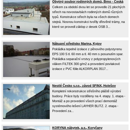
Obytný soubor rodinných domů, Brno - Česká
Celkem za období dvou let se provedlo 21 plochých
střech na novostavbách rodinných domů různých
typů. Konstrukce střech byla na všech domech
stejná. Nosnou konstrukci tvořily dřevěné trámy, na
které se provedl záklop z desek OSB 3...
Nákupní středisko Marina, Kyjov
Pokládka tepelné izolace z pěnového polystyrenu
EPS 100 S tl. 60 mm a tl. 40 mm s posunutím spar.
Pokládka separační vrstvy z polypropylenových
vláken FILTEK 300 g/m2 a provedení povlakové
izolace z PVC fólie ALKORPLAN 3517...
Nestlé Česko s.r.o., závod SFINX, Holešov
Kompletní rekonstrukce střešního pláště výrobní
budovy. Práce byly rozděleny na 4. etapy. 1. etapa -
Montáž a po provedení všech prací demontáž
systémového lešení LAYHER BLITZ. 2. etapa -
Provedení za...
KORYNA nábytek, a.s., Koryčany