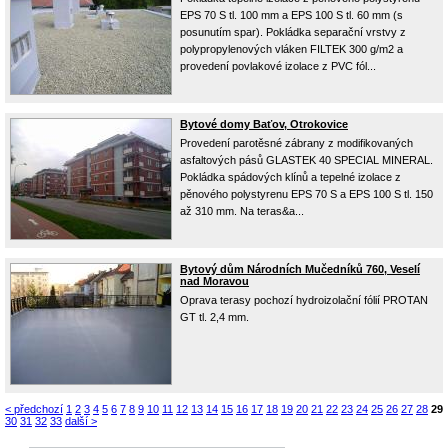
EPS 70 S tl. 100 mm a EPS 100 S tl. 60 mm (s
posunutím spar). Pokládka separační vrstvy z
polypropylenových vláken FILTEK 300 g/m2 a
provedení povlakové izolace z PVC fól...
Bytové domy Baťov, Otrokovice
Provedení parotěsné zábrany z modifikovaných
asfaltových pásů GLASTEK 40 SPECIAL MINERAL.
Pokládka spádových klínů a tepelné izolace z
pěnového polystyrenu EPS 70 S a EPS 100 S tl. 150
až 310 mm. Na teras&a...
Bytový dům Národních Mučedníků 760, Veselí
nad Moravou
Oprava terasy pochozí hydroizolační fólií PROTAN
GT tl. 2,4 mm.
< předchozí
1
2
3
4
5
6
7
8
9
10
11
12
13
14
15
16
17
18
19
20
21
22
23
24
25
26
27
28
29
30
31
32
33
další >