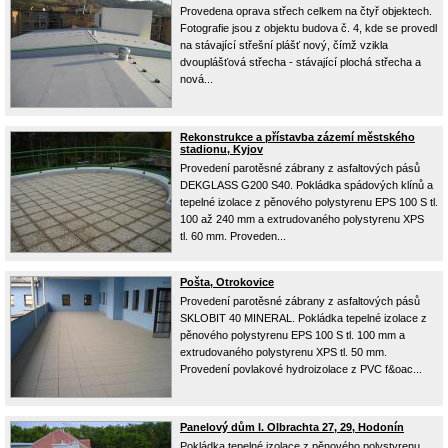
Provedena oprava střech celkem na čtyř objektech.
Fotografie jsou z objektu budova č. 4, kde se provedl
na stávající střešní plášť nový, čímž vzikla
dvouplášťová střecha - stávající plochá střecha a
nová...
Rekonstrukce a přístavba zázemí městského
stadionu, Kyjov
Provedení parotěsné zábrany z asfaltových pásů
DEKGLASS G200 S40. Pokládka spádových klínů a
tepelné izolace z pěnového polystyrenu EPS 100 S tl.
100 až 240 mm a extrudovaného polystyrenu XPS
tl. 60 mm. Proveden...
Pošta, Otrokovice
Provedení parotěsné zábrany z asfaltových pásů
SKLOBIT 40 MINERAL. Pokládka tepelné izolace z
pěnového polystyrenu EPS 100 S tl. 100 mm a
extrudovaného polystyrenu XPS tl. 50 mm.
Provedení povlakové hydroizolace z PVC f&oac...
Panelový dům I. Olbrachta 27, 29, Hodonín
Pokládka tepelné izolace z pěnového polystyrenu