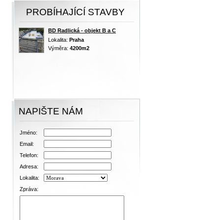
PROBÍHAJÍCÍ STAVBY
BD Radlická - objekt B a C
Lokalita:
Praha
Výměra:
4200m2
NAPIŠTE NÁM
Jméno:
Email:
Telefon:
Adresa:
Lokalita:
Zpráva: