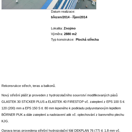
Datum realizace:
březen/2014 - říjen/2014
Lokalita:
Znojmo
Výměra:
2880 m2
Typ konstrukce:
Plochá střecha
Rekonsrukce střech, teras a balkonů.
Nový střešní plášť je proveden z hydroizolačního souvrství modifikovaných pásů
GLASTEK 30 STICKER PLUS a ELASTEK 40 FIRESTOP vč. zateplení z EPS 100 S tl.
120 (200) mm a EPS 150 S tl. 80 mm lepeného k podkladu polyuretanovým lepidlem
BÖRNER PUK a dále zateplení a nadstavení atik vč. oplechování z barevného plechu
KJG.
Oprava teras provedena střešní hydroizolační fólií DEKPLAN 76 (77) tl. 1,8 mm vč.