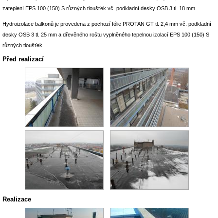
zateplení EPS 100 (150) S různých tloušťek vč. podkladní desky OSB 3 tl. 18 mm.
Hydroizolace balkonů je provedena z pochozí fólie PROTAN GT tl. 2,4 mm vč. podkladní
desky OSB 3 tl. 25 mm a dřevěného roštu vyplněného tepelnou izolací EPS 100 (150) S
různých tloušťek.
Před realizací
Realizace