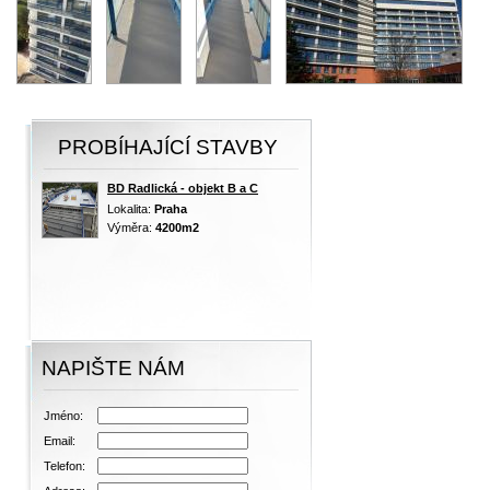
PROBÍHAJÍCÍ STAVBY
BD Radlická - objekt B a C
Lokalita:
Praha
Výměra:
4200m2
NAPIŠTE NÁM
Jméno:
Email:
Telefon: