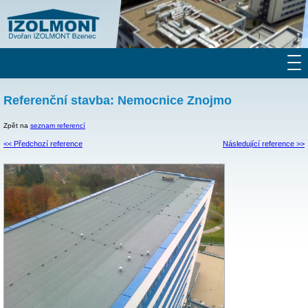
Referenční stavba: Nemocnice Znojmo
Zpět na
seznam referencí
<< Předchozí reference
Následující reference >>