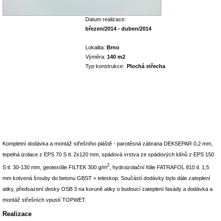
Datum realizace:
březen/2014 - duben/2014
Lokalita:
Brno
Výměra:
140 m2
Typ konstrukce:
Plochá střecha
Kompletní dodávka a montáž střešního pláště - parotěsná zábrana DEKSEPAR 0,2 mm,
tepelná izolace z EPS 70 S tl. 2x120 mm, spádová vrstva ze spádových klínů z EPS 150
2
S tl. 30-130 mm, geotextílie FILTEK 300 g/m
, hydroizolační fólie FATRAFOL 810 tl. 1,5
mm kotvená šrouby do betonu GBST + teleskop. Součástí dodávky bylo dále zateplení
atiky, předsazení desky OSB 3 na koruně atiky o budoucí zateplení fasády a dodávka a
montáž střešních vpustí TOPWET.
Realizace