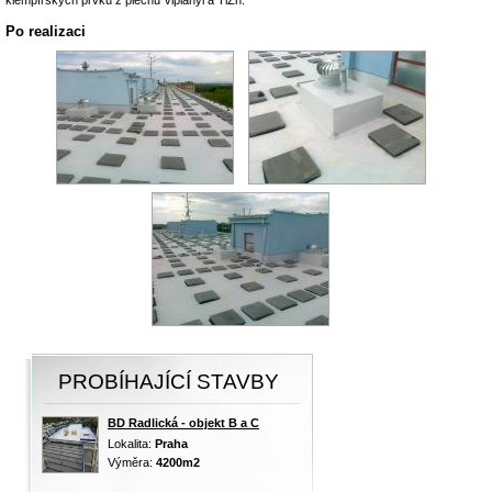
Po realizaci
PROBÍHAJÍCÍ STAVBY
BD Radlická - objekt B a C
Lokalita:
Praha
Výměra:
4200m2