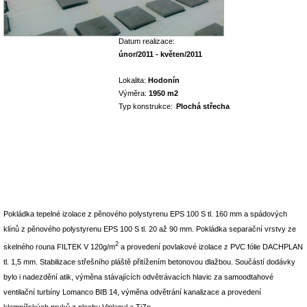
Datum realizace:
únor/2011 - květen/2011
Lokalita:
Hodonín
Výměra:
1950 m2
Typ konstrukce:
Plochá střecha
Pokládka tepelné izolace z pěnového polystyrenu EPS 100 S tl. 160 mm a spádových
klínů z pěnového polystyrenu EPS 100 S tl. 20 až 90 mm. Pokládka separační vrstvy ze
2
skelného rouna FILTEK V 120g/m
a provedení povlakové izolace z PVC fólie DACHPLAN
tl. 1,5 mm. Stabilizace střešního pláště přitížením betonovou dlažbou. Součástí dodávky
bylo i nadezdění atik, výměna stávajících odvětrávacích hlavic za samoodtahové
ventilační turbíny Lomanco BIB 14, výměna odvětrání kanalizace a provedení
klempířských prvků z plechu Viplanyl a TiZn.