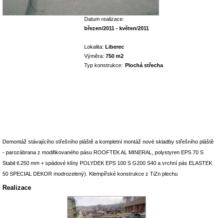
Datum realizace:
březen/2011 - květen/2011
Lokalita:
Liberec
Výměra:
750 m2
Typ konstrukce:
Plochá střecha
Demontáž stávajícího střešního pláště a kompletní montáž nové skladby střešního pláště
- parozábrana z modifikovaného pásu ROOFTEK AL MINERAL, polystyren EPS 70 S
Stabil tl.250 mm + spádové klíny POLYDEK EPS 100 S G200 S40 a vrchní pás ELASTEK
50 SPECIAL DEKOR modrozelený). Klempířské konstrukce z TiZn plechu
Realizace