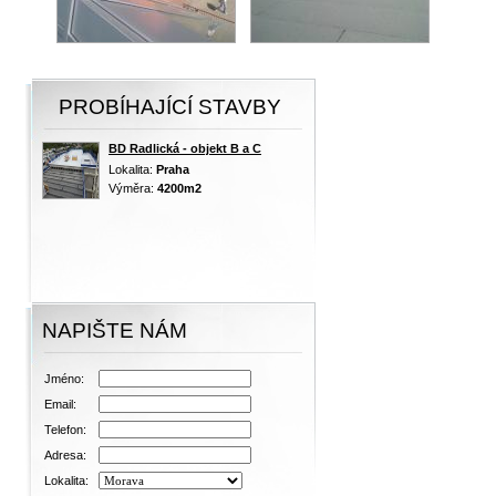
PROBÍHAJÍCÍ STAVBY
BD Radlická - objekt B a C
Lokalita:
Praha
Výměra:
4200m2
NAPIŠTE NÁM
Jméno:
Email:
Telefon:
Adresa:
Lokalita: